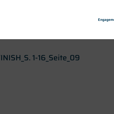
Engagem
INISH_S. 1-16_Seite_09