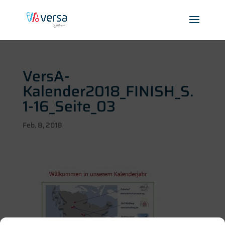
VersA-
Kalender2018_FINISH_S.
1-16_Seite_03
Feb. 8, 2018