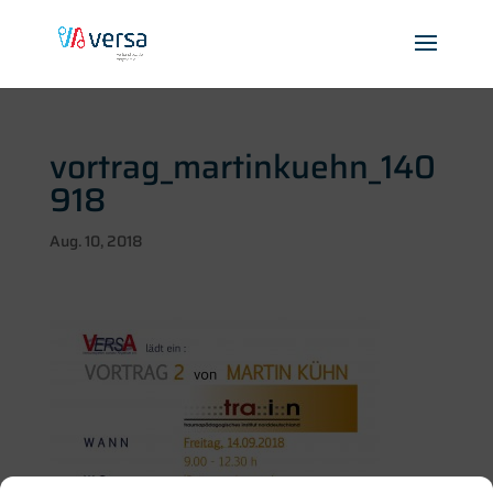
vortrag_martinkuehn_140
918
Aug. 10, 2018